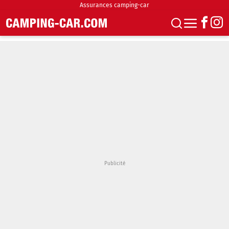
Assurances camping-car
S'abonner
Boutique
Newsletter
Annonces
Podcasts
Vidéos
Actualités
Essais
Accueil & stationnement
Accessoires
Achat & vente
Fourgons & Vans