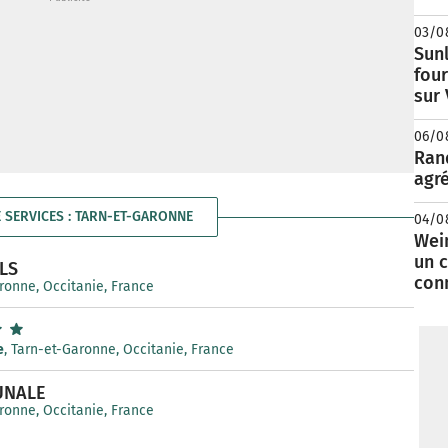
03/0
Sunl
fou
sur
06/0
Rand
agré
E SERVICES : TARN-ET-GARONNE
04/0
Wei
un c
LS
con
aronne, Occitanie, France
e
, Tarn-et-Garonne, Occitanie, France
UNALE
aronne, Occitanie, France