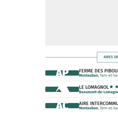
AIRES D
AP
FERME DES PIBOU
Montauban
, Tarn-et-G
LE LOMAGNOL
Beaumont-de-Lomagn
AC
AIRE INTERCOMM
Montauban
, Tarn-et-G