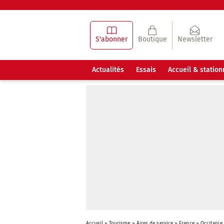
S'abonner
Boutique
Newsletter
Actualités
Essais
Accueil & statio
Accueil
»
Tourisme
»
Aires de service
»
France
»
Occitanie