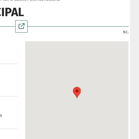
IPAL
N.C.
m