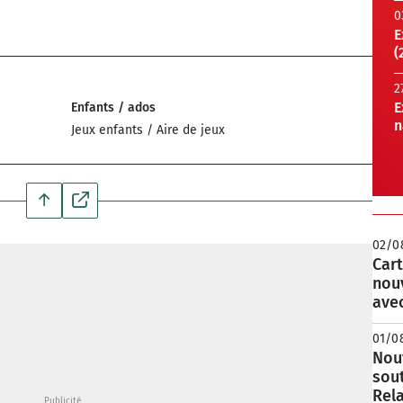
0
E
(
2
E
Enfants / ados
n
Jeux enfants / Aire de jeux
02/0
Cart
nou
avec
01/0
Nouv
sou
Rela