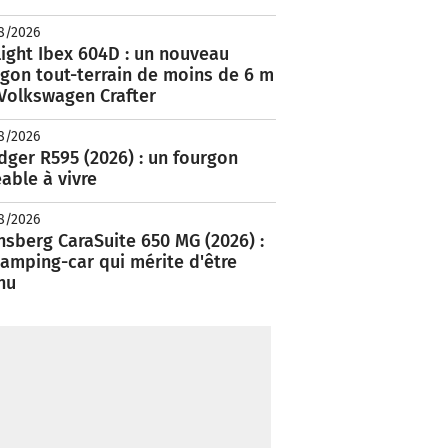
8/2026
ight Ibex 604D : un nouveau
rgon tout-terrain de moins de 6 m
 Volkswagen Crafter
8/2026
ger R595 (2026) : un fourgon
able à vivre
8/2026
nsberg CaraSuite 650 MG (2026) :
amping-car qui mérite d'être
nu