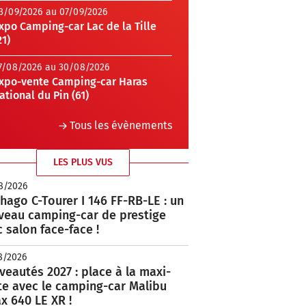
3/09/2026 au 07/09/2026
xpo Camping-car Lac de la Tille
21)
7/08/2026 au 30/08/2026
xpo-vente Camping-car Haras
ational du Pin (61)
Tous les évènements
LES PLUS VUS
8/2026
hago C-Tourer I 146 FF-RB-LE : un
veau camping-car de prestige
 salon face-face !
8/2026
eautés 2027 : place à la maxi-
te avec le camping-car Malibu
x 640 LE XR !