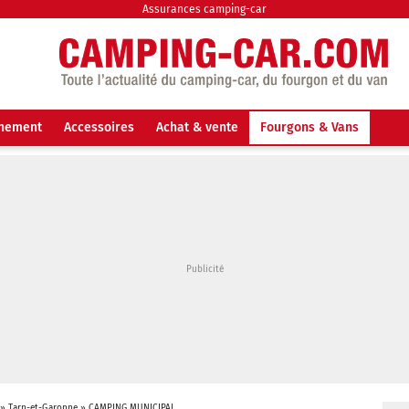
Assurances camping-car
nnement
Accessoires
Achat & vente
Fourgons & Vans
»
Tarn-et-Garonne
»
CAMPING MUNICIPAL