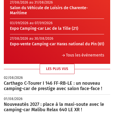
27/08/2026 au 31/08/2026
Salon du Véhicule de Loisirs de Charente-
Maritime
03/09/2026 au 07/09/2026
Expo Camping-car Lac de la Tille (21)
27/08/2026 au 30/08/2026
Expo-vente Camping-car Haras national du Pin (61)
Tous les évènements
LES PLUS VUS
02/08/2026
Carthago C-Tourer I 146 FF-RB-LE : un nouveau
camping-car de prestige avec salon face-face !
01/08/2026
Nouveautés 2027 : place à la maxi-soute avec le
camping-car Malibu Relax 640 LE XR !