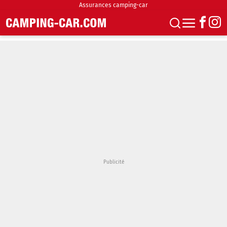
Assurances camping-car
S'abonner
Boutique
Newsletter
Annonces
Podcasts
Vidéos
Actualités
Essais
Accueil & stationnement
Accessoires
Achat & vente
Fourgons & Vans