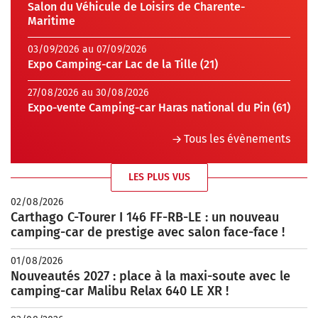
Salon du Véhicule de Loisirs de Charente-
Maritime
03/09/2026 au 07/09/2026
Expo Camping-car Lac de la Tille (21)
27/08/2026 au 30/08/2026
Expo-vente Camping-car Haras national du Pin (61)
Tous les évènements
LES PLUS VUS
02/08/2026
Carthago C-Tourer I 146 FF-RB-LE : un nouveau
camping-car de prestige avec salon face-face !
01/08/2026
Nouveautés 2027 : place à la maxi-soute avec le
camping-car Malibu Relax 640 LE XR !