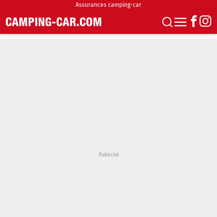
Assurances camping-car
S'abonner
Boutique
Newsletter
Annonces
Podcasts
Vidéos
Actualités
Essais
Accueil & stationnement
Accessoires
Achat & vente
Fourgons & Vans