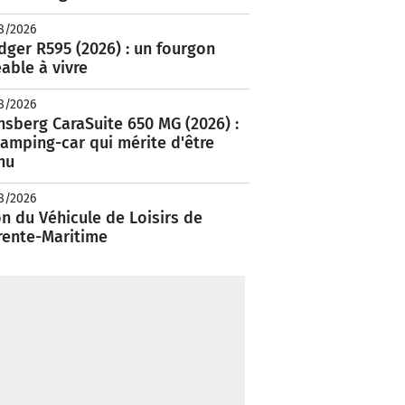
8/2026
ger R595 (2026) : un fourgon
able à vivre
8/2026
nsberg CaraSuite 650 MG (2026) :
amping-car qui mérite d'être
nu
8/2026
n du Véhicule de Loisirs de
rente-Maritime