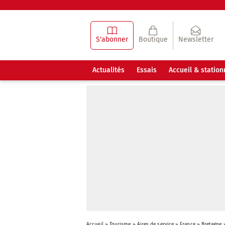
S'abonner
Boutique
Newsletter
Actualités
Essais
Accueil & statio
Accueil
»
Tourisme
»
Aires de service
»
France
»
Bretagne