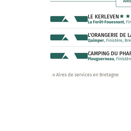
AIRE
LE KERLEVEN
La Forêt-Fouesnant
, F
L’ORANGERIE DE 
Quimper
, Finistère, B
CAMPING DU PHARE
Plouguerneau
, Finistè
Aires de services en Bretagne