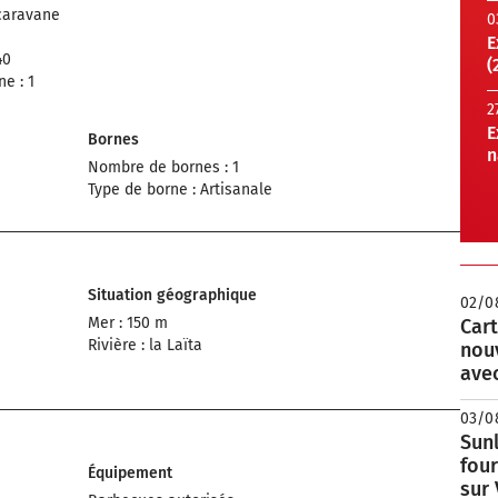
caravane
0
E
40
(
e : 1
2
E
Bornes
n
Nombre de bornes : 1
Type de borne : Artisanale
Situation géographique
02/0
Mer : 150 m
Cart
Rivière : la Laïta
nou
avec
03/0
Sunl
fou
Équipement
sur