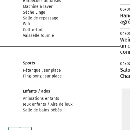
Barbecues autorisés
Machine à laver
06/0
Sèche Linge
Rand
Salle de repassage
agré
Wifi
Coffre-fort
04/0
Vaisselle fournie
Wei
un c
con
Sports
04/0
Salo
Pétanque : sur place
Cha
Ping-pong : sur place
Enfants / ados
Animations enfants
Jeux enfants / Aire de jeux
Salle de bains bébés