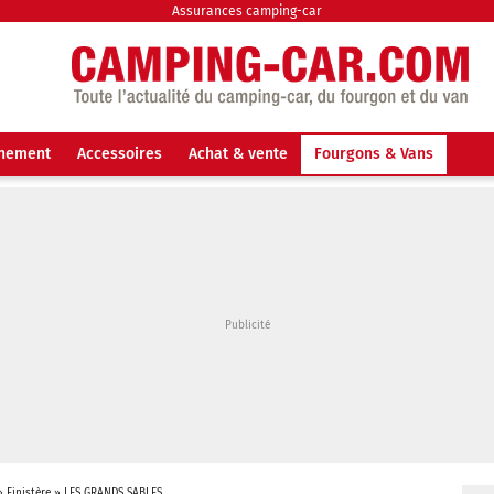
Assurances camping-car
nnement
Accessoires
Achat & vente
Fourgons & Vans
»
Finistère
»
LES GRANDS SABLES