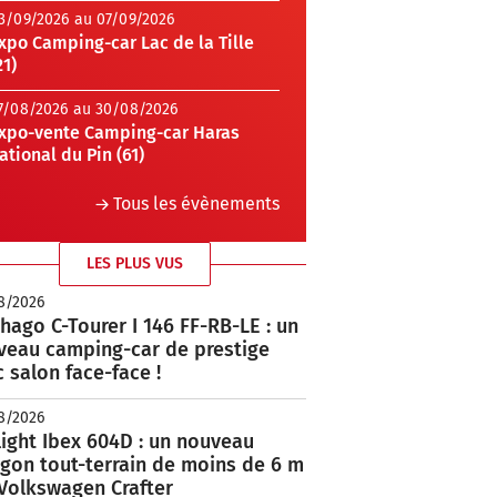
3/09/2026 au 07/09/2026
xpo Camping-car Lac de la Tille
21)
7/08/2026 au 30/08/2026
xpo-vente Camping-car Haras
ational du Pin (61)
Tous les évènements
LES PLUS VUS
8/2026
hago C-Tourer I 146 FF-RB-LE : un
veau camping-car de prestige
 salon face-face !
8/2026
ight Ibex 604D : un nouveau
rgon tout-terrain de moins de 6 m
 Volkswagen Crafter