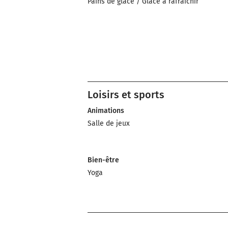
Pains de glace / Glace à rafraichir
Loisirs et sports
Animations
Salle de jeux
Bien-être
Yoga