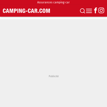
Assurances camping-car
S'abonner
Boutique
Newsletter
Annonces
Podcasts
Vidéos
Actualités
Essais
Accueil & stationnement
Accessoires
Achat & vente
Fourgons & Vans