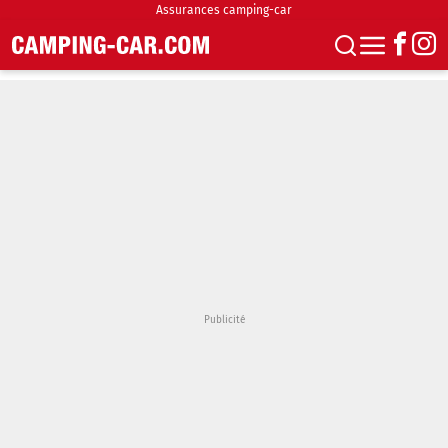
Assurances camping-car
S'abonner
Boutique
Newsletter
Annonces
Podcasts
Vidéos
Actualités
Essais
Accueil & stationnement
Accessoires
Achat & vente
Fourgons & Vans