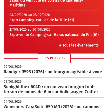
Salon du Véhicule de Loisirs de Charente-
Maritime
03/09/2026 au 07/09/2026
Expo Camping-car Lac de la Tille (21)
27/08/2026 au 30/08/2026
Expo-vente Camping-car Haras national du Pin (61)
Tous les évènements
LES PLUS VUS
06/08/2026
Randger R595 (2026) : un fourgon agréable à vivre
03/08/2026
Sunlight Ibex 604D : un nouveau fourgon tout-
terrain de moins de 6 m sur Volkswagen Crafter
04/08/2026
Weinsberg CaraSuite 650 MG (2026) : un camping-