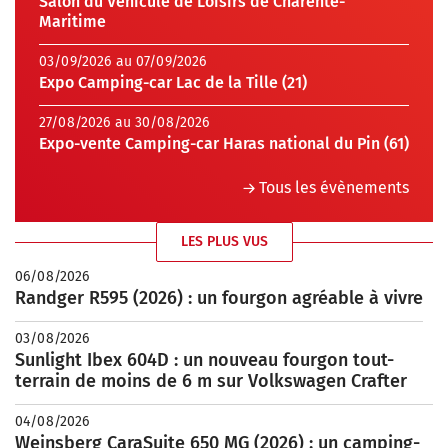
Salon du Véhicule de Loisirs de Charente-
Maritime
03/09/2026 au 07/09/2026
Expo Camping-car Lac de la Tille (21)
27/08/2026 au 30/08/2026
Expo-vente Camping-car Haras national du Pin (61)
Tous les évènements
LES PLUS VUS
06/08/2026
Randger R595 (2026) : un fourgon agréable à vivre
03/08/2026
Sunlight Ibex 604D : un nouveau fourgon tout-
terrain de moins de 6 m sur Volkswagen Crafter
04/08/2026
Weinsberg CaraSuite 650 MG (2026) : un camping-