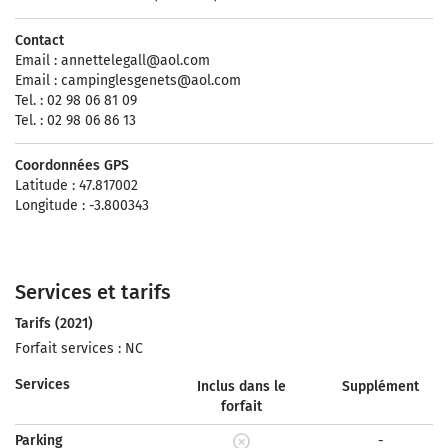
Contact
Email :
annettelegall@aol.com
Email :
campinglesgenets@aol.com
Tel. : 02 98 06 81 09
Tel. : 02 98 06 86 13
Coordonnées GPS
Latitude : 47.817002
Longitude : -3.800343
Services et tarifs
Tarifs (2021)
Forfait services : NC
Services
Inclus dans le
Supplément
forfait
Parking
-