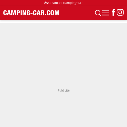
Assurances camping-car
S'abonner
Boutique
Newsletter
Annonces
Podcasts
Vidéos
Actualités
Essais
Accueil & stationnement
Accessoires
Achat & vente
Fourgons & Vans