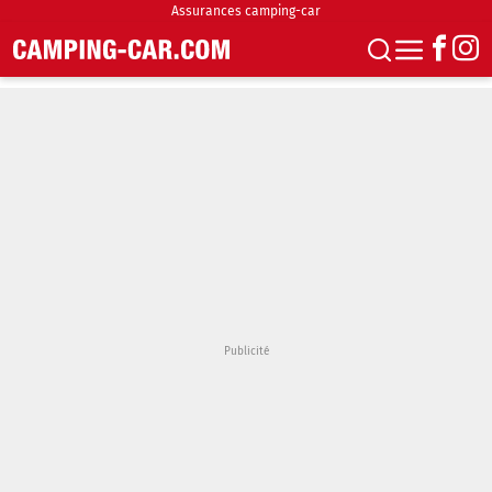
Assurances camping-car
S'abonner
Boutique
Newsletter
Annonces
Podcasts
Vidéos
Actualités
Essais
Accueil & stationnement
Accessoires
Achat & vente
Fourgons & Vans