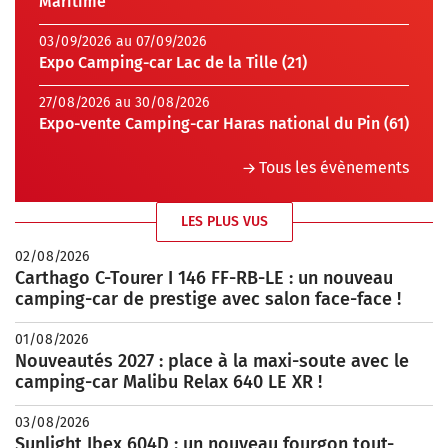
Maritime
03/09/2026 au 07/09/2026
Expo Camping-car Lac de la Tille (21)
27/08/2026 au 30/08/2026
Expo-vente Camping-car Haras national du Pin (61)
Tous les évènements
LES PLUS VUS
02/08/2026
Carthago C-Tourer I 146 FF-RB-LE : un nouveau
camping-car de prestige avec salon face-face !
01/08/2026
Nouveautés 2027 : place à la maxi-soute avec le
camping-car Malibu Relax 640 LE XR !
03/08/2026
Sunlight Ibex 604D : un nouveau fourgon tout-