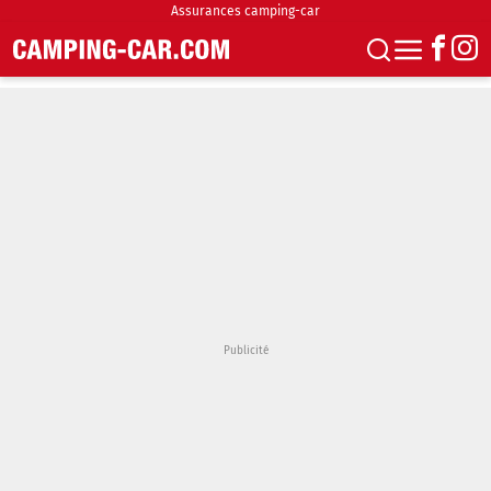
Assurances camping-car
S'abonner
Boutique
Newsletter
Annonces
Podcasts
Vidéos
Actualités
Essais
Accueil & stationnement
Accessoires
Achat & vente
Fourgons & Vans