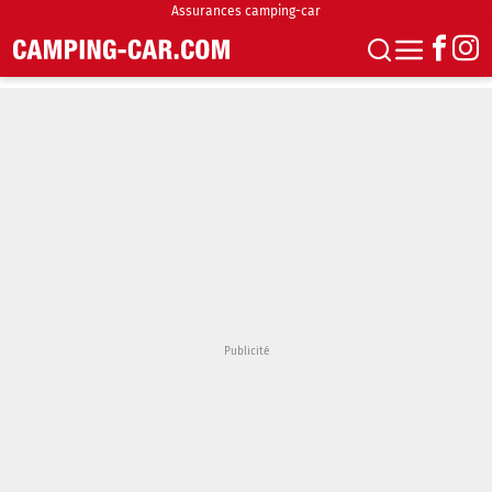
Assurances camping-car
S'abonner
Boutique
Newsletter
Annonces
Podcasts
Vidéos
Actualités
Essais
Accueil & stationnement
Accessoires
Achat & vente
Fourgons & Vans