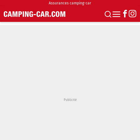
Assurances camping-car
S'abonner
Boutique
Newsletter
Annonces
Podcasts
Vidéos
Actualités
Essais
Accueil & stationnement
Accessoires
Achat & vente
Fourgons & Vans