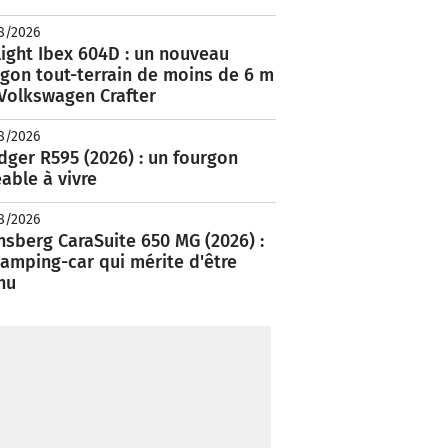
8/2026
ight Ibex 604D : un nouveau
rgon tout-terrain de moins de 6 m
 Volkswagen Crafter
8/2026
ger R595 (2026) : un fourgon
able à vivre
8/2026
nsberg CaraSuite 650 MG (2026) :
amping-car qui mérite d'être
nu