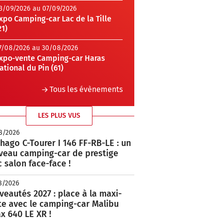
3/09/2026 au 07/09/2026
xpo Camping-car Lac de la Tille
21)
7/08/2026 au 30/08/2026
xpo-vente Camping-car Haras
ational du Pin (61)
Tous les évènements
LES PLUS VUS
8/2026
hago C-Tourer I 146 FF-RB-LE : un
veau camping-car de prestige
 salon face-face !
8/2026
eautés 2027 : place à la maxi-
te avec le camping-car Malibu
x 640 LE XR !