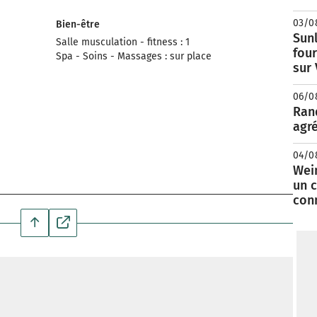
03/0
Bien-être
Sunl
Salle musculation - fitness : 1
fou
Spa - Soins - Massages : sur place
sur
06/0
Rand
agré
04/0
Wei
un c
con