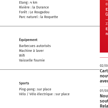
Etang : 4 km
0
Rivière : la Durance
E
Forêt : Le Rougadou
(
Parc naturel : la Roquette
2
E
n
Équipement
Barbecues autorisés
Machine à laver
Wifi
Vaisselle fournie
02/0
Cart
nou
avec
Sports
Ping-pong : sur place
01/0
Vélo / Vélo électrique : sur place
Nouv
sou
Rela