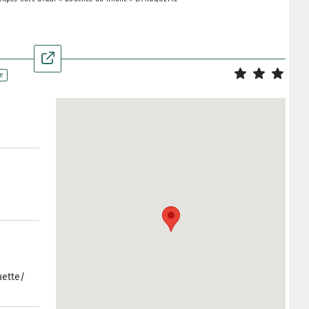
e
ette/