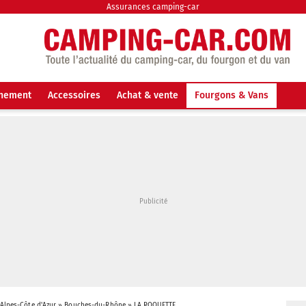
Assurances camping-car
nnement
Accessoires
Achat & vente
Fourgons & Vans
Alpes-Côte d'Azur
»
Bouches-du-Rhône
»
LA ROQUETTE