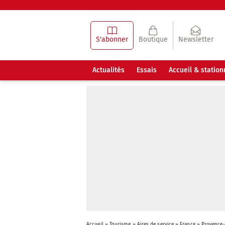
S'abonner
Boutique
Newsletter
Actualités
Essais
Accueil & statio
Accueil
»
Tourisme
»
Aires de service
»
France
»
Provence-