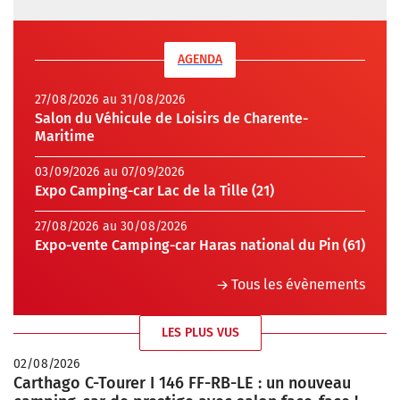
AGENDA
27/08/2026 au 31/08/2026
Salon du Véhicule de Loisirs de Charente-
Maritime
03/09/2026 au 07/09/2026
Expo Camping-car Lac de la Tille (21)
27/08/2026 au 30/08/2026
Expo-vente Camping-car Haras national du Pin (61)
Tous les évènements
LES PLUS VUS
02/08/2026
Carthago C-Tourer I 146 FF-RB-LE : un nouveau