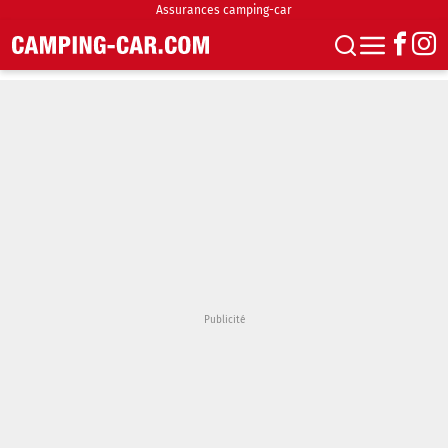
Assurances camping-car
S'abonner
Boutique
Newsletter
Annonces
Podcasts
Vidéos
Actualités
Essais
Accueil & stationnement
Accessoires
Achat & vente
Fourgons & Vans