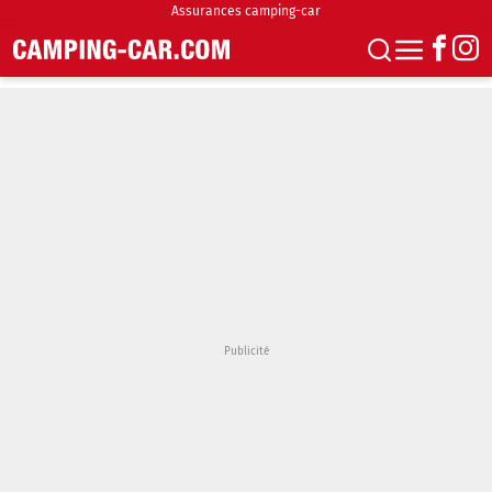
Assurances camping-car
S'abonner
Boutique
Newsletter
Annonces
Podcasts
Vidéos
Actualités
Essais
Accueil & stationnement
Accessoires
Achat & vente
Fourgons & Vans