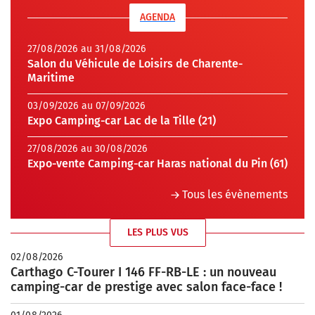
AGENDA
27/08/2026 au 31/08/2026
Salon du Véhicule de Loisirs de Charente-
Maritime
03/09/2026 au 07/09/2026
Expo Camping-car Lac de la Tille (21)
27/08/2026 au 30/08/2026
Expo-vente Camping-car Haras national du Pin (61)
Tous les évènements
LES PLUS VUS
02/08/2026
Carthago C-Tourer I 146 FF-RB-LE : un nouveau
camping-car de prestige avec salon face-face !