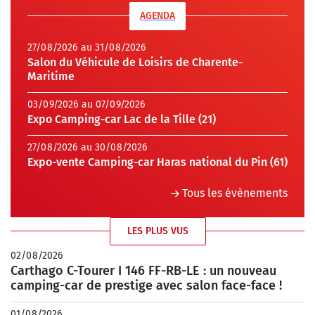
AGENDA
27/08/2026 au 31/08/2026
Salon du Véhicule de Loisirs de Charente-
Maritime
03/09/2026 au 07/09/2026
Expo Camping-car Lac de la Tille (21)
27/08/2026 au 30/08/2026
Expo-vente Camping-car Haras national du Pin (61)
Tous les évènements
LES PLUS VUS
02/08/2026
Carthago C-Tourer I 146 FF-RB-LE : un nouveau
camping-car de prestige avec salon face-face !
01/08/2026