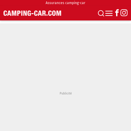
Assurances camping-car
S'abonner
Boutique
Newsletter
Annonces
Podcasts
Vidéos
Actualités
Essais
Accueil & stationnement
Accessoires
Achat & vente
Fourgons & Vans