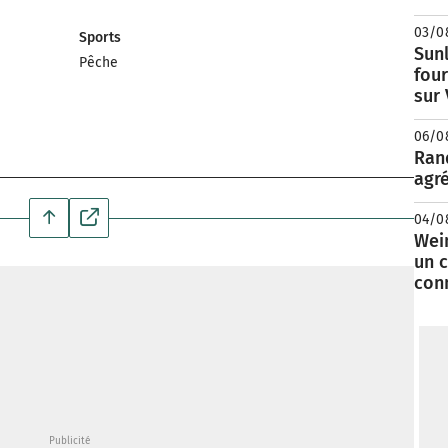
03/0
Sports
Sunl
Pêche
fou
sur
06/0
Rand
agré
04/0
Wei
un c
con