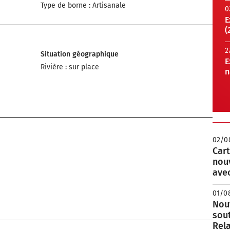
Type de borne : Artisanale
0
E
(
2
Situation géographique
E
Rivière : sur place
n
02/0
Cart
nou
avec
01/0
Nouv
sou
Rela