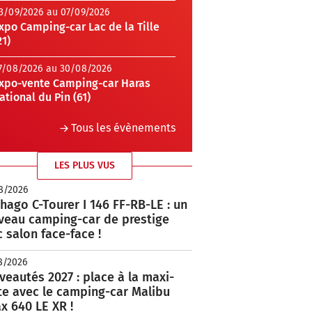
3/09/2026 au 07/09/2026
xpo Camping-car Lac de la Tille
21)
7/08/2026 au 30/08/2026
xpo-vente Camping-car Haras
ational du Pin (61)
Tous les évènements
LES PLUS VUS
8/2026
hago C-Tourer I 146 FF-RB-LE : un
veau camping-car de prestige
 salon face-face !
8/2026
eautés 2027 : place à la maxi-
te avec le camping-car Malibu
x 640 LE XR !