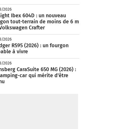
8/2026
ight Ibex 604D : un nouveau
rgon tout-terrain de moins de 6 m
 Volkswagen Crafter
8/2026
ger R595 (2026) : un fourgon
able à vivre
8/2026
nsberg CaraSuite 650 MG (2026) :
amping-car qui mérite d'être
nu