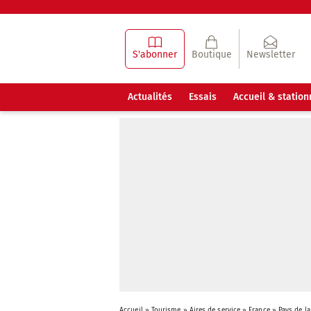
S'abonner
Boutique
Newsletter
Actualités
Essais
Accueil & statio
Accueil
»
Tourisme
»
Aires de service
»
France
»
Pays de la