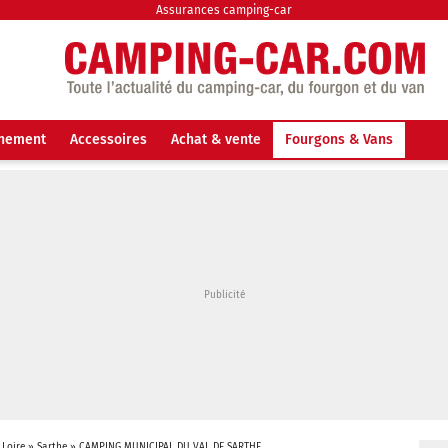
Assurances camping-car
nnement
Accessoires
Achat & vente
Fourgons & Vans
 Loire
»
Sarthe
»
CAMPING MUNICIPAL DU VAL DE SARTHE