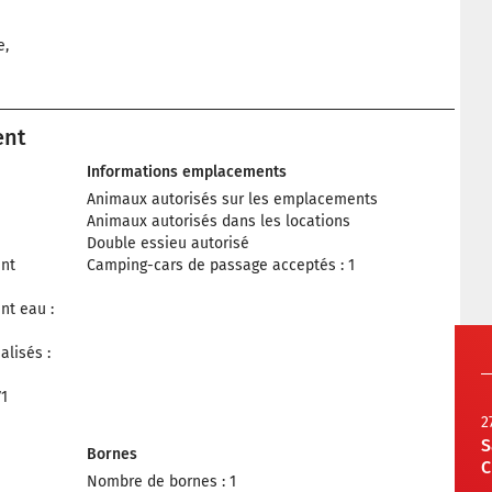
e,
ent
Informations emplacements
Animaux autorisés sur les emplacements
Animaux autorisés dans les locations
Double essieu autorisé
nt
Camping-cars de passage acceptés : 1
nt eau :
lisés :
71
2
S
Bornes
C
Nombre de bornes : 1