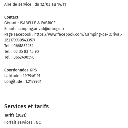
Aire de service : du 12/03 au 14/11
Contact
Gérant : ISABELLE & FABRICE
Email :
camping.orival@orange.fr
Page Facebook : https://www.facebook.com/Camping-de-lOrival-
262179930543357/
Tel. : 0661832434
Tel. : 02 35 83 45 90
Tel. : 0662400590
Coordonnées GPS
Latitude : 49.7946191
Longitude : 1.2179901
Services et tarifs
Tarifs (2021)
Forfait services : NC