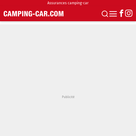
Assurances camping-car
S'abonner
Boutique
Newsletter
Annonces
Podcasts
Vidéos
Actualités
Essais
Accueil & stationnement
Accessoires
Achat & vente
Fourgons & Vans