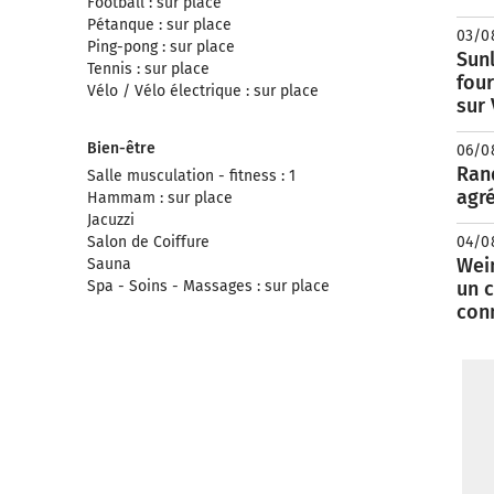
Football : sur place
Pétanque : sur place
03/0
Ping-pong : sur place
Sunl
Tennis : sur place
fou
Vélo / Vélo électrique : sur place
sur
Bien-être
06/0
Rand
Salle musculation - fitness : 1
agré
Hammam : sur place
Jacuzzi
Salon de Coiffure
04/0
Wei
Sauna
Spa - Soins - Massages : sur place
un c
con