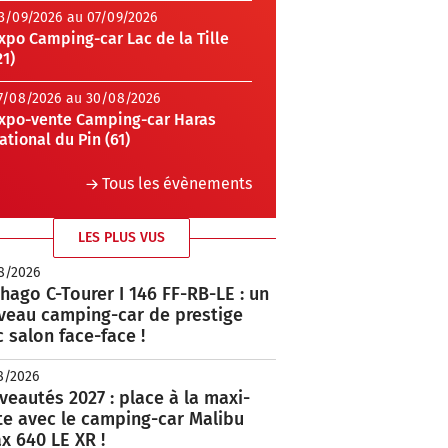
3/09/2026 au 07/09/2026
xpo Camping-car Lac de la Tille
21)
7/08/2026 au 30/08/2026
xpo-vente Camping-car Haras
ational du Pin (61)
Tous les évènements
LES PLUS VUS
8/2026
hago C-Tourer I 146 FF-RB-LE : un
veau camping-car de prestige
 salon face-face !
8/2026
eautés 2027 : place à la maxi-
te avec le camping-car Malibu
x 640 LE XR !