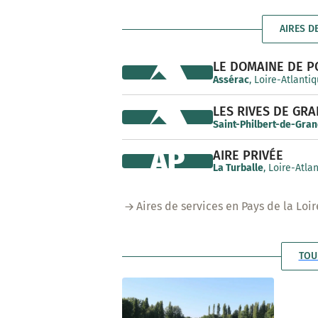
AIRES D
LE DOMAINE DE 
Assérac
, Loire-Atlanti
LES RIVES DE GRA
Saint-Philbert-de-Gran
AP
AIRE PRIVÉE
La Turballe
, Loire-Atla
Aires de services en Pays de la Loir
TOU