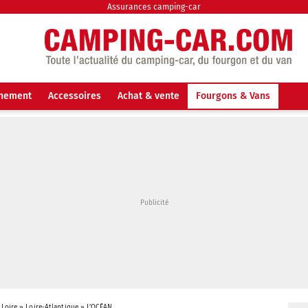
Assurances camping-car
nnement
Accessoires
Achat & vente
Fourgons & Vans
 Loire
»
Loire-Atlantique
»
L’OCÉAN