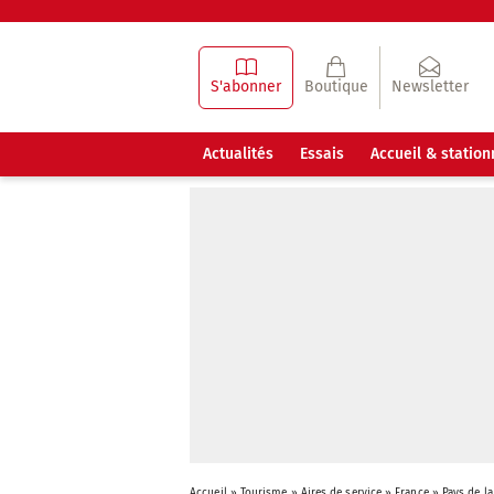
S'abonner
Boutique
Newsletter
Actualités
Essais
Accueil & statio
Accueil
»
Tourisme
»
Aires de service
»
France
»
Pays de la