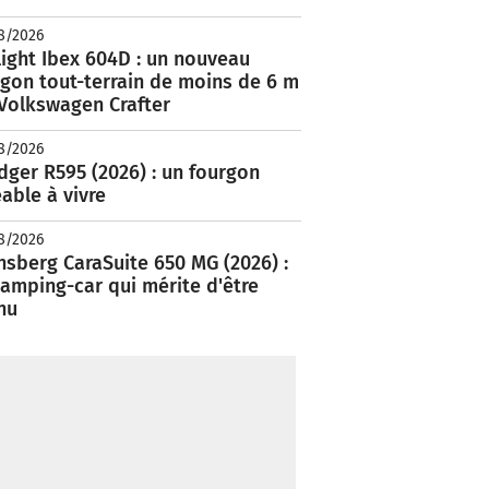
8/2026
ight Ibex 604D : un nouveau
rgon tout-terrain de moins de 6 m
 Volkswagen Crafter
8/2026
ger R595 (2026) : un fourgon
able à vivre
8/2026
nsberg CaraSuite 650 MG (2026) :
amping-car qui mérite d'être
nu