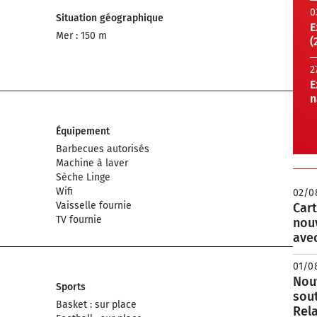
0
Situation géographique
E
Mer : 150 m
(
2
E
n
Équipement
Barbecues autorisés
Machine à laver
Sèche Linge
Wifi
02/0
Vaisselle fournie
Cart
TV fournie
nou
avec
01/0
Nouv
Sports
sou
Basket : sur place
Rela