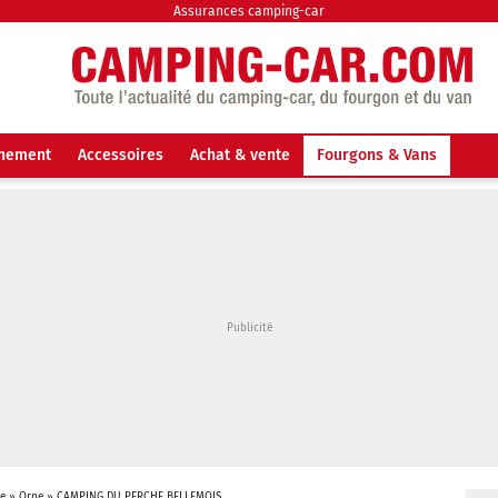
Assurances camping-car
nnement
Accessoires
Achat & vente
Fourgons & Vans
e
»
Orne
»
CAMPING DU PERCHE BELLEMOIS