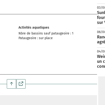
03/0
Sunl
fou
sur
Activités aquatiques
06/0
Nbre de bassins sauf pataugeoire : 1
Rand
Pataugeoire : sur place
agré
04/0
Wei
un c
con