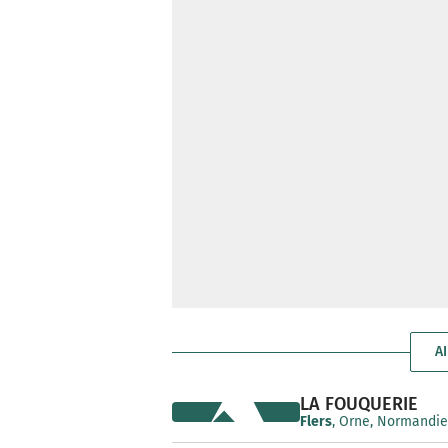
A
LA FOUQUERIE
Flers
, Orne, Normandie