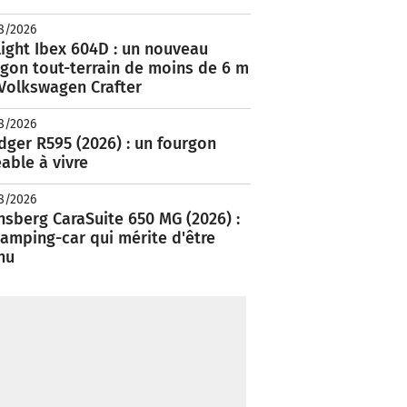
8/2026
ight Ibex 604D : un nouveau
rgon tout-terrain de moins de 6 m
 Volkswagen Crafter
8/2026
ger R595 (2026) : un fourgon
able à vivre
8/2026
nsberg CaraSuite 650 MG (2026) :
amping-car qui mérite d'être
nu