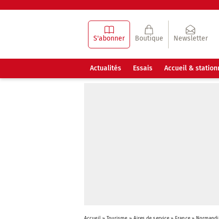
S'abonner
Boutique
Newsletter
Actualités
Essais
Accueil & statio
Accueil
»
Tourisme
»
Aires de service
»
France
»
Normandi