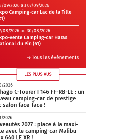
3/09/2026 au 07/09/2026
xpo Camping-car Lac de la Tille
21)
7/08/2026 au 30/08/2026
xpo-vente Camping-car Haras
ational du Pin (61)
Tous les évènements
LES PLUS VUS
8/2026
hago C-Tourer I 146 FF-RB-LE : un
veau camping-car de prestige
 salon face-face !
8/2026
eautés 2027 : place à la maxi-
te avec le camping-car Malibu
x 640 LE XR !