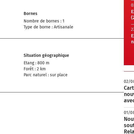
0
E
Bornes
(
Nombre de bornes : 1
Type de borne : Artisanale
2
E
n
Situation géographique
Etang : 800 m
Forêt : 2 km
Parc naturel : sur place
02/0
Cart
nou
avec
01/0
Nouv
sou
Rela