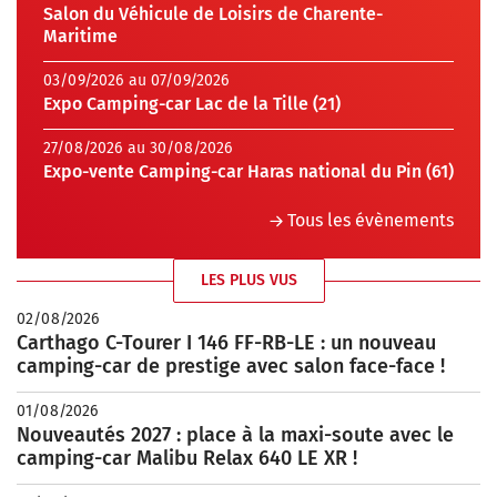
Salon du Véhicule de Loisirs de Charente-
Maritime
03/09/2026 au 07/09/2026
Expo Camping-car Lac de la Tille (21)
27/08/2026 au 30/08/2026
Expo-vente Camping-car Haras national du Pin (61)
Tous les évènements
LES PLUS VUS
02/08/2026
Carthago C-Tourer I 146 FF-RB-LE : un nouveau
camping-car de prestige avec salon face-face !
01/08/2026
Nouveautés 2027 : place à la maxi-soute avec le
camping-car Malibu Relax 640 LE XR !