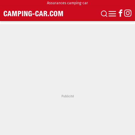
Assurances camping-car
S'abonner
Boutique
Newsletter
Annonces
Podcasts
Vidéos
Actualités
Essais
Accueil & stationnement
Accessoires
Achat & vente
Fourgons & Vans