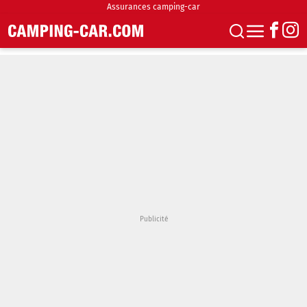
Assurances camping-car
S'abonner
Boutique
Newsletter
Annonces
Podcasts
Vidéos
Actualités
Essais
Accueil & stationnement
Accessoires
Achat & vente
Fourgons & Vans