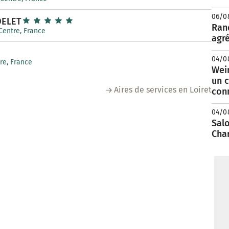
06/0
DELET
Rand
 Centre, France
agré
04/0
tre, France
Wei
un c
Aires de services en Loiret
con
04/0
Salo
Cha