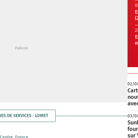
0
E
(
2
E
n
02/0
Cart
nou
avec
RES DE SERVICES : LOIRET
03/0
Sunl
fou
sur
, Centre, France