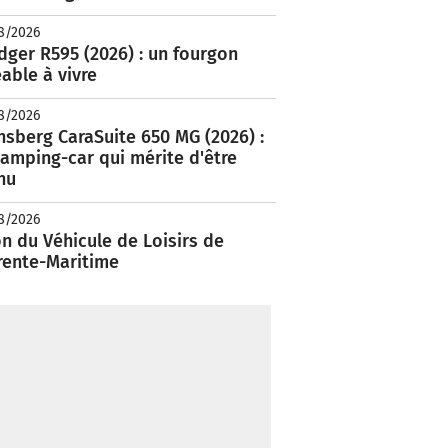
8/2026
ger R595 (2026) : un fourgon
able à vivre
8/2026
nsberg CaraSuite 650 MG (2026) :
amping-car qui mérite d'être
nu
8/2026
n du Véhicule de Loisirs de
rente-Maritime