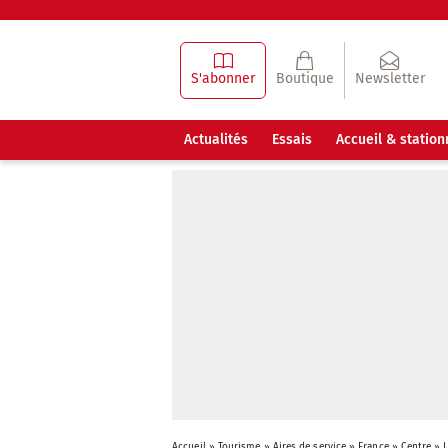
S'abonner
Boutique
Newsletter
Actualités
Essais
Accueil & statio
Accueil
»
Tourisme
»
Aires de service
»
France
»
Centre
»
L