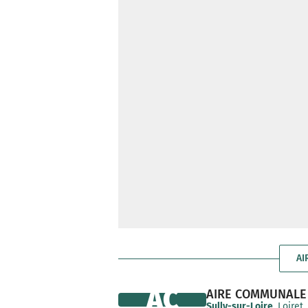
AI
AC
AIRE COMMUNALE
Sully-sur-Loire
, Loiret