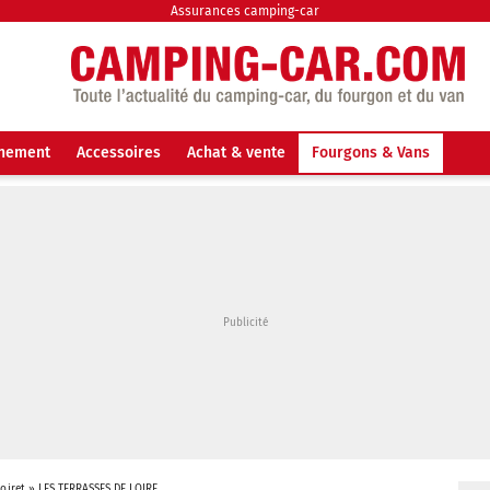
Assurances camping-car
nnement
Accessoires
Achat & vente
Fourgons & Vans
oiret
»
LES TERRASSES DE LOIRE