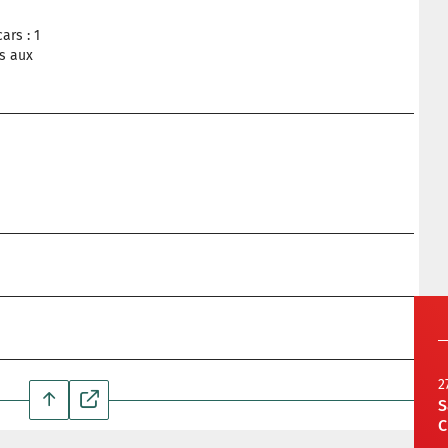
ars : 1
s aux
2
S
C