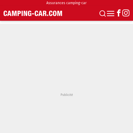
Assurances camping-car
S'abonner
Boutique
Newsletter
Annonces
Podcasts
Vidéos
Actualités
Essais
Accueil & stationnement
Accessoires
Achat & vente
Fourgons & Vans