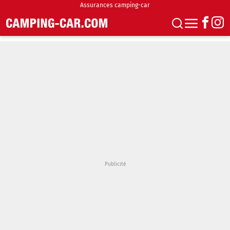
Assurances camping-car
S'abonner
Boutique
Newsletter
Annonces
Podcasts
Vidéos
Actualités
Essais
Accueil & stationnement
Accessoires
Achat & vente
Fourgons & Vans