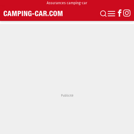
Assurances camping-car
S'abonner
Boutique
Newsletter
Annonces
Podcasts
Vidéos
Actualités
Essais
Accueil & stationnement
Accessoires
Achat & vente
Fourgons & Vans