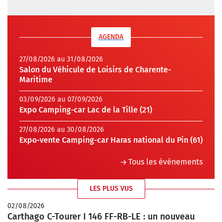
AGENDA
27/08/2026 au 31/08/2026
Salon du Véhicule de Loisirs de Charente-
Maritime
03/09/2026 au 07/09/2026
Expo Camping-car Lac de la Tille (21)
27/08/2026 au 30/08/2026
Expo-vente Camping-car Haras national du Pin (61)
Tous les évènements
LES PLUS VUS
02/08/2026
Carthago C-Tourer I 146 FF-RB-LE : un nouveau