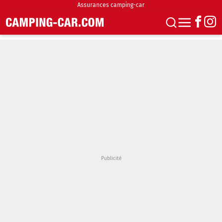
Assurances camping-car
S'abonner
Boutique
Newsletter
Annonces
Podcasts
Vidéos
Actualités
Essais
Accueil & stationnement
Accessoires
Achat & vente
Fourgons & Vans