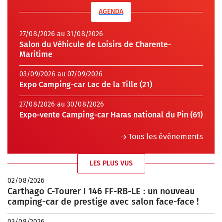
AGENDA
27/08/2026 au 31/08/2026
Salon du Véhicule de Loisirs de Charente-
Maritime
03/09/2026 au 07/09/2026
Expo Camping-car Lac de la Tille (21)
27/08/2026 au 30/08/2026
Expo-vente Camping-car Haras national du Pin (61)
Tous les évènements
LES PLUS VUS
02/08/2026
Carthago C-Tourer I 146 FF-RB-LE : un nouveau
camping-car de prestige avec salon face-face !
03/08/2026