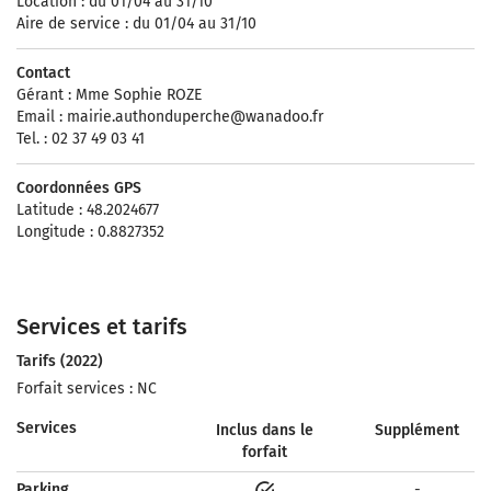
Location : du 01/04 au 31/10
Aire de service : du 01/04 au 31/10
Contact
Gérant : Mme Sophie ROZE
Email :
mairie.authonduperche@wanadoo.fr
Tel. : 02 37 49 03 41
Coordonnées GPS
Latitude : 48.2024677
Longitude : 0.8827352
Services et tarifs
Tarifs (2022)
Forfait services : NC
Services
Inclus dans le
Supplément
forfait
Parking
-