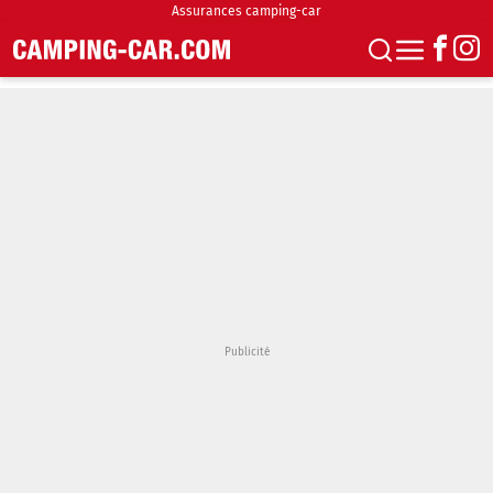
Assurances camping-car
S'abonner
Boutique
Newsletter
Annonces
Podcasts
Vidéos
Actualités
Essais
Accueil & stationnement
Accessoires
Achat & vente
Fourgons & Vans