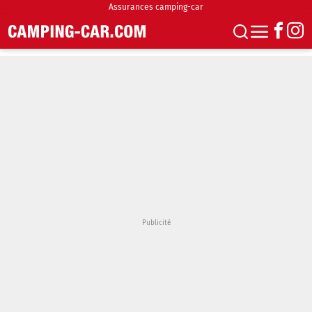
Assurances camping-car
S'abonner
Boutique
Newsletter
Annonces
Podcasts
Vidéos
Actualités
Essais
Accueil & stationnement
Accessoires
Achat & vente
Fourgons & Vans