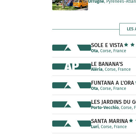
Urrugne
, Pyrénées-Atla
e
LES 
SOLE E VISTA
Ota
, Corse, France
AP
LE BANANA’S
Aléria
, Corse, France
FUNTANA A L’ORA
Ota
, Corse, France
LES JARDINS DU 
Porto-Vecchio
, Corse, 
SANTA MARINA
Luri
, Corse, France