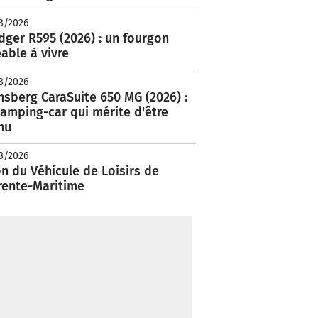
8/2026
ger R595 (2026) : un fourgon
able à vivre
8/2026
nsberg CaraSuite 650 MG (2026) :
amping-car qui mérite d'être
nu
8/2026
n du Véhicule de Loisirs de
rente-Maritime