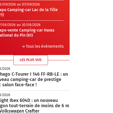
3/09/2026 au 07/09/2026
xpo Camping-car Lac de la Tille
21)
7/08/2026 au 30/08/2026
xpo-vente Camping-car Haras
ational du Pin (61)
Tous les évènements
LES PLUS VUS
8/2026
hago C-Tourer I 146 FF-RB-LE : un
veau camping-car de prestige
 salon face-face !
8/2026
ight Ibex 604D : un nouveau
rgon tout-terrain de moins de 6 m
 Volkswagen Crafter