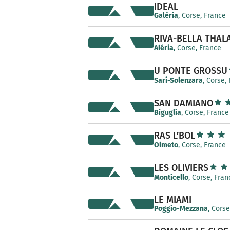
IDEAL
Galéria
, Corse, France
RIVA-BELLA THAL
Aléria
, Corse, France
U PONTE GROSSU
Sari-Solenzara
, Corse,
SAN DAMIANO
Biguglia
, Corse, France
RAS L’BOL
Olmeto
, Corse, France
LES OLIVIERS
Monticello
, Corse, Fran
LE MIAMI
Poggio-Mezzana
, Cors