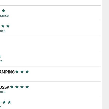
France
ance
ce
CAMPING
OSSA
ance
e