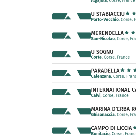
Algajola
, Corse, France
U STABIACCIU
Porto-Vecchio
, Corse, 
MERENDELLA
San-Nicolao
, Corse, Fr
U SOGNU
Corte
, Corse, France
PARADELLA
Calenzana
, Corse, Fran
INTERNATIONAL 
Calvi
, Corse, France
MARINA D’ERBA R
Ghisonaccia
, Corse, Fr
CAMPO DI LICCIA
Bonifacio
, Corse, Franc