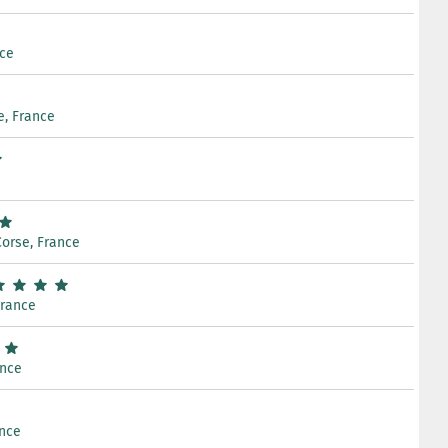
nce
e, France
Corse, France
France
ance
ance