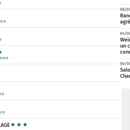
e
06/0
Rand
agré
ance
04/0
Wei
e
un c
con
rance
04/0
Salo
Cha
nce
nce
LAGE