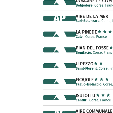
DOMAINE LE CLOS
Belgodère
, Corse, Fran
AP
AIRE DE LA MER
Sari-Solenzara
, Corse,
LA PINEDE
Calvi
, Corse, France
PIAN DEL FOSSE
Bonifacio
, Corse, Franc
U PEZZO
Saint-Florent
, Corse, F
FICAJOLE
Taglio-Isolaccio
, Corse
ISULOTTU
Centuri
, Corse, France
AIRE COMMUNALE