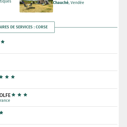
ntiques
Chauché
, Vendée
AIRES DE SERVICES : CORSE
GOLFE
France