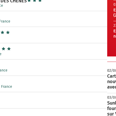
 DES CHÊNES
0
ce
E
(
 France
2
E
n
e
rance
02/0
Cart
nou
avec
, France
03/0
Sunl
fou
sur