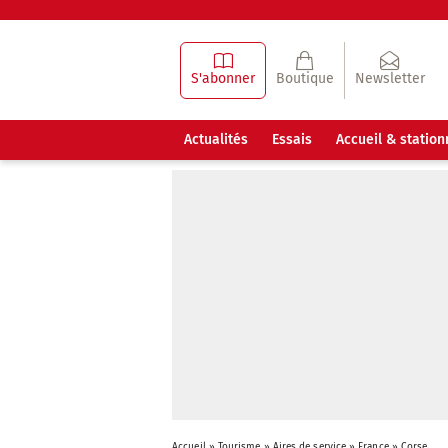
S'abonner
Boutique
Newsletter
Actualités
Essais
Accueil & statio
Accueil
»
Tourisme
»
Aires de service
»
France
»
Corse