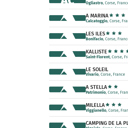
AC
Ogliastro
, Corse, Franc
A MARINA
Calcatoggio
, Corse, Fr
LES ILES
Bonifacio
, Corse, Franc
KALLISTE
Saint-Florent
, Corse, F
LE SOLEIL
Vivario
, Corse, France
A STELLA
Patrimonio
, Corse, Fra
MILELLA
Viggianello
, Corse, Fra
CAMPING DE LA P