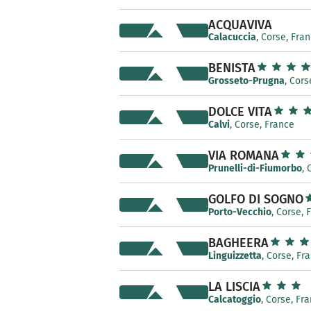
ACQUAVIVA
Calacuccia
, Corse, Fra
BENISTA
Grosseto-Prugna
, Cors
DOLCE VITA
Calvi
, Corse, France
VIA ROMANA
Prunelli-di-Fiumorbo
, 
GOLFO DI SOGNO
Porto-Vecchio
, Corse, 
BAGHEERA
Linguizzetta
, Corse, Fr
LA LISCIA
Calcatoggio
, Corse, Fr