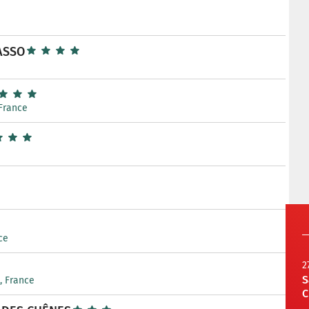
ASSO
 France
ce
2
S
e, France
C