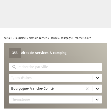
Accueil
»
Tourisme
»
Aires de service
»
France
»
Bourgogne-Franche-Comté
358
Aires de services & camping
A
u
c
4
u
Types d'aires
r
n
e
r
1
s
é
Bourgogne-Franche-Comté
0
u
s
r
l
u
7
e
t
l
Thématique
r
s
s
t
e
u
a
a
s
l
v
t