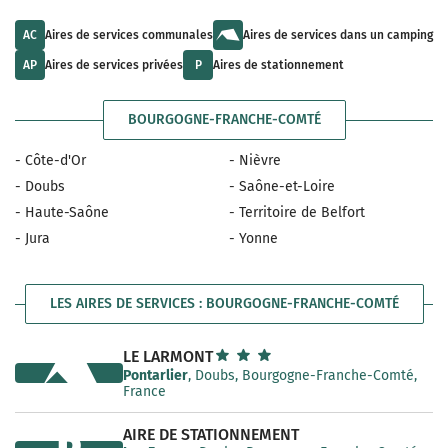
u
t
a
l
s
i
t
a
AC
Aires de services communales
Aires de services dans un camping
l
s
v
a
a
a
AP
Aires de services privées
P
Aires de stationnement
b
v
i
l
a
l
e
i
a
BOURGOGNE-FRANCHE-COMTÉ
l
b
a
l
b
e
- Côte-d'Or
- Nièvre
l
e
- Doubs
- Saône-et-Loire
- Haute-Saône
- Territoire de Belfort
- Jura
- Yonne
LES AIRES DE SERVICES : BOURGOGNE-FRANCHE-COMTÉ
LE LARMONT
Pontarlier
, Doubs, Bourgogne-Franche-Comté,
France
AIRE DE STATIONNEMENT