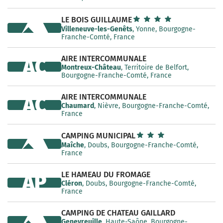
LE BOIS GUILLAUME
Villeneuve-les-Genêts
, Yonne, Bourgogne-
Franche-Comté, France
AIRE INTERCOMMUNALE
AC
Montreux-Château
, Territoire de Belfort,
Bourgogne-Franche-Comté, France
AIRE INTERCOMMUNALE
AC
Chaumard
, Nièvre, Bourgogne-Franche-Comté,
France
CAMPING MUNICIPAL
Maîche
, Doubs, Bourgogne-Franche-Comté,
France
LE HAMEAU DU FROMAGE
AP
Cléron
, Doubs, Bourgogne-Franche-Comté,
France
CAMPING DE CHATEAU GAILLARD
Genevreuille
, Haute-Saône, Bourgogne-