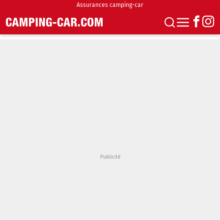
Assurances camping-car
S'abonner
Boutique
Newsletter
Annonces
Podcasts
Vidéos
Actualités
Essais
Accueil & stationnement
Accessoires
Achat & vente
Fourgons & Vans