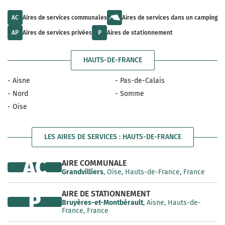
u
s
a
l
a
i
t
v
AC
Aires de services communales
Aires de services dans un camping
l
s
a
a
a
i
AP
Aires de services privées
P
Aires de stationnement
b
v
l
l
a
a
e
i
b
HAUTS-DE-FRANCE
l
l
a
e
b
- Aisne
- Pas-de-Calais
l
e
- Nord
- Somme
- Oise
LES AIRES DE SERVICES : HAUTS-DE-FRANCE
AC
AIRE COMMUNALE
Grandvilliers
, Oise, Hauts-de-France, France
AIRE DE STATIONNEMENT
P
Bruyères-et-Montbérault
, Aisne, Hauts-de-
France, France