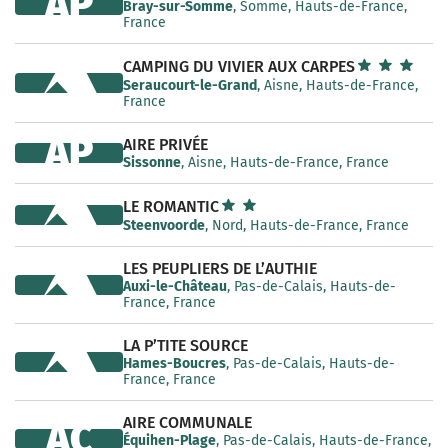
AP
Bray-sur-Somme
, Somme, Hauts-de-France,
France
CAMPING DU VIVIER AUX CARPES
Seraucourt-le-Grand
, Aisne, Hauts-de-France,
France
AP
AIRE PRIVÉE
Sissonne
, Aisne, Hauts-de-France, France
LE ROMANTIC
Steenvoorde
, Nord, Hauts-de-France, France
LES PEUPLIERS DE L’AUTHIE
Auxi-le-Château
, Pas-de-Calais, Hauts-de-
France, France
LA P’TITE SOURCE
Hames-Boucres
, Pas-de-Calais, Hauts-de-
France, France
AIRE COMMUNALE
AC
Équihen-Plage
, Pas-de-Calais, Hauts-de-France,