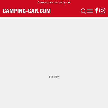
Assurances camping-car
S'abonner
Boutique
Newsletter
Annonces
Podcasts
Vidéos
Actualités
Essais
Accueil & stationnement
Accessoires
Achat & vente
Fourgons & Vans