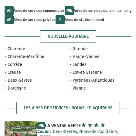
u
t
a
l
s
i
t
a
AC
Aires de services communales
Aires de services dans un camping
l
s
v
a
a
a
AP
Aires de services privées
P
Aires de stationnement
b
v
i
l
a
l
e
i
a
NOUVELLE-AQUITAINE
l
b
a
l
b
e
- Charente
- Gironde
l
e
- Charente-Maritime
- Haute-Vienne
- Corrèze
- Landes
- Creuse
- Lot-et-Garonne
- Deux-Sèvres
- Pyrénées-Atlantiques
- Dordogne
- Vienne
LES AIRES DE SERVICES : NOUVELLE-AQUITAINE
LA VENISE VERTE
Coulon
, Deux-Sèvres, Nouvelle-Aquitaine,