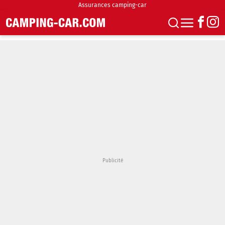
Assurances camping-car
S'abonner
Boutique
Newsletter
Annonces
Podcasts
Vidéos
Actualités
Essais
Accueil & stationnement
Accessoires
Achat & vente
Fourgons & Vans