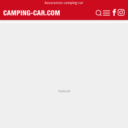
Assurances camping-car
S'abonner
Boutique
Newsletter
Annonces
Podcasts
Vidéos
Actualités
Essais
Accueil & stationnement
Accessoires
Achat & vente
Fourgons & Vans