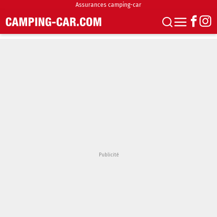
Assurances camping-car
S'abonner
Boutique
Newsletter
Annonces
Podcasts
Vidéos
Actualités
Essais
Accueil & stationnement
Accessoires
Achat & vente
Fourgons & Vans