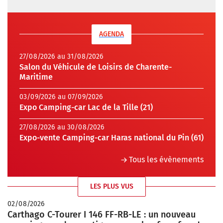
AGENDA
27/08/2026 au 31/08/2026
Salon du Véhicule de Loisirs de Charente-
Maritime
03/09/2026 au 07/09/2026
Expo Camping-car Lac de la Tille (21)
27/08/2026 au 30/08/2026
Expo-vente Camping-car Haras national du Pin (61)
Tous les évènements
LES PLUS VUS
02/08/2026
Carthago C-Tourer I 146 FF-RB-LE : un nouveau