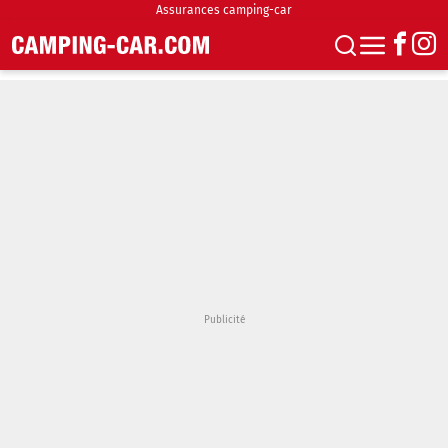
Assurances camping-car
S'abonner
Boutique
Newsletter
Annonces
Podcasts
Vidéos
Actualités
Essais
Accueil & stationnement
Accessoires
Achat & vente
Fourgons & Vans