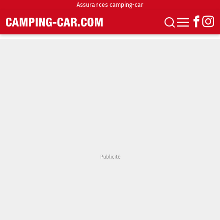
Assurances camping-car
S'abonner
Boutique
Newsletter
Annonces
Podcasts
Vidéos
Actualités
Essais
Accueil & stationnement
Accessoires
Achat & vente
Fourgons & Vans