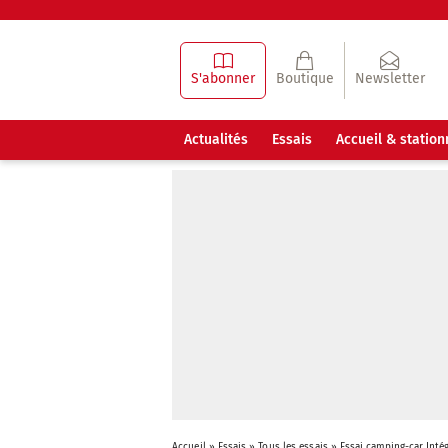
S'abonner
Boutique
Newsletter
Actualités
Essais
Accueil & statio
Accueil
»
Essais
»
Tous les essais
»
Essai camping-car Inté