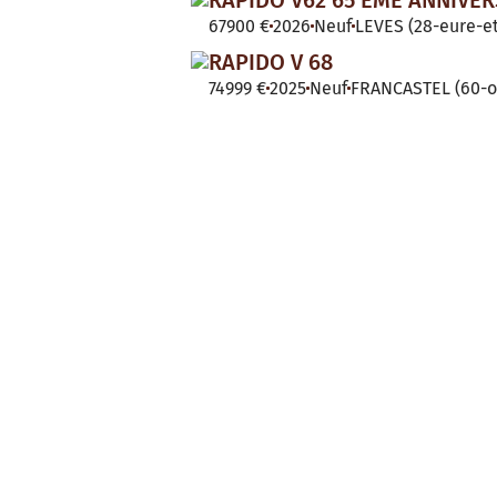
67900 €
2026
Neuf
LEVES (28-eure-et
RAPIDO V 68
74999 €
2025
Neuf
FRANCASTEL (60-o