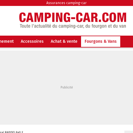
Assurances camping-car
nnement
Accessoires
Achat & vente
Fourgons & Vans
gral RAPIDO 840 F