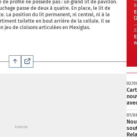
de profilé ne possède pas : un grand lit de pavillon.
0
uchage passe de deux à quatre. En place, le lit de
E
te. La position du lit permanent, ni central, ni à la
(
iment toilette en bout arrière de la cellule. Il se
 jeu de cloisons articulées en Plexiglas.
2
E
n
02/0
Cart
nou
avec
01/0
Nouv
sou
Rela