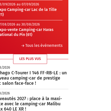
3/09/2026 au 07/09/2026
xpo Camping-car Lac de la Tille
21)
7/08/2026 au 30/08/2026
xpo-vente Camping-car Haras
ational du Pin (61)
Tous les évènements
LES PLUS VUS
8/2026
hago C-Tourer I 146 FF-RB-LE : un
veau camping-car de prestige
 salon face-face !
8/2026
eautés 2027 : place à la maxi-
te avec le camping-car Malibu
x 640 LE XR !