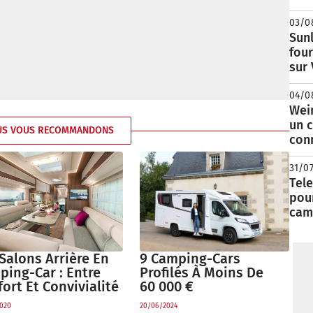
03/0
Sunl
fou
sur
04/0
Wei
un c
US VOUS RECOMMANDONS
con
31/0
Tele
pour
cam
9 Camping-Cars
Salons Arrière En
Profilés À Moins De
ping-Car : Entre
60 000 €
ort Et Convivialité
20/06/2024
020