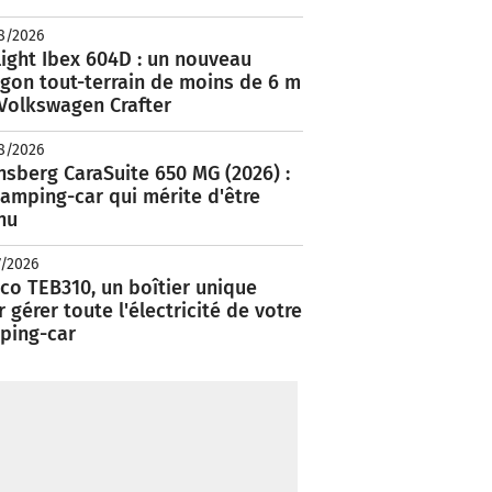
8/2026
ight Ibex 604D : un nouveau
rgon tout-terrain de moins de 6 m
 Volkswagen Crafter
8/2026
nsberg CaraSuite 650 MG (2026) :
amping-car qui mérite d'être
nu
7/2026
co TEB310, un boîtier unique
 gérer toute l'électricité de votre
ping-car