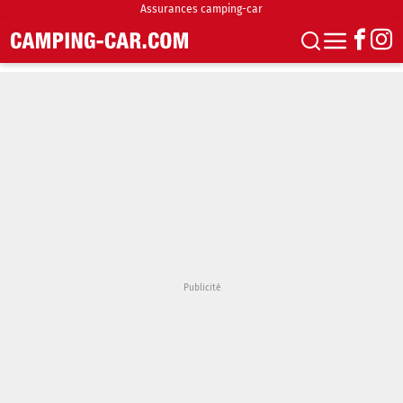
Assurances camping-car
S'abonner
Boutique
Newsletter
Annonces
Podcasts
Vidéos
Actualités
Essais
Accueil & stationnement
Accessoires
Achat & vente
Fourgons & Vans