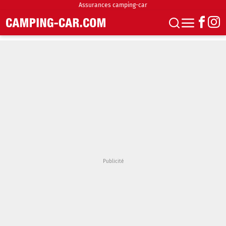
Assurances camping-car
S'abonner
Boutique
Newsletter
Annonces
Podcasts
Vidéos
Actualités
Essais
Accueil & stationnement
Accessoires
Achat & vente
Fourgons & Vans