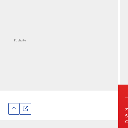
2
S
C