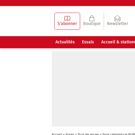
S'abonner
Boutique
Newsletter
Actualités
Essais
Accueil & statio
Accueil
»
Essais
»
Tous les essais
»
Essai camping-car Pro