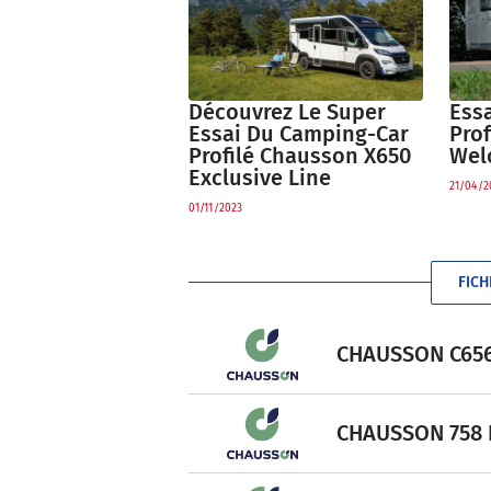
Découvrez Le Super
Ess
Essai Du Camping-Car
Pro
Profilé Chausson X650
Wel
Exclusive Line
21/04/2
01/11/2023
FIC
CHAUSSON C656 
CHAUSSON 758 Fo