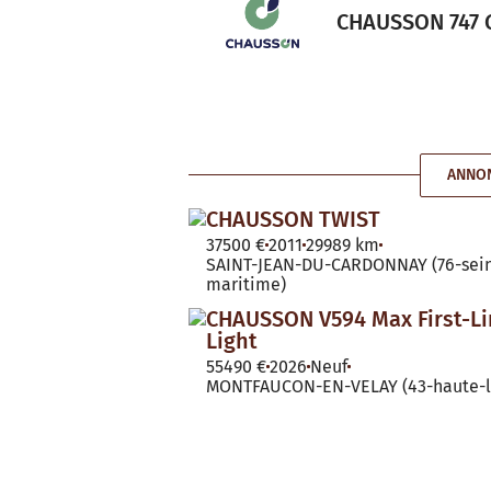
CHAUSSON 747 GA
ANNO
CHAUSSON TWIST
37500 €
2011
29989 km
SAINT-JEAN-DU-CARDONNAY (76-sei
maritime)
CHAUSSON V594 Max First-Li
Light
55490 €
2026
Neuf
MONTFAUCON-EN-VELAY (43-haute-l