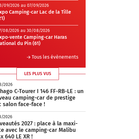
3/09/2026 au 07/09/2026
xpo Camping-car Lac de la Tille
21)
7/08/2026 au 30/08/2026
xpo-vente Camping-car Haras
ational du Pin (61)
Tous les évènements
LES PLUS VUS
8/2026
hago C-Tourer I 146 FF-RB-LE : un
veau camping-car de prestige
 salon face-face !
8/2026
eautés 2027 : place à la maxi-
te avec le camping-car Malibu
x 640 LE XR !