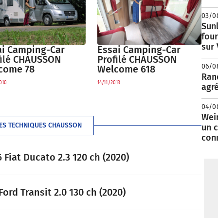
03/0
Sunl
fou
sur
Essai Camping-Car
ai Camping-Car
Profilé CHAUSSON
filé CHAUSSON
06/0
Welcome 618
come 78
Rand
14/11/2013
010
agré
04/0
Wei
HES TECHNIQUES CHAUSSON
un c
con
Fiat Ducato 2.3 120 ch (2020)
rd Transit 2.0 130 ch (2020)