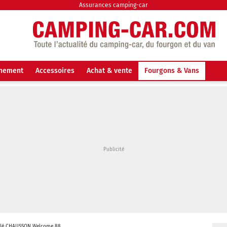
Assurances camping-car
nnement
Accessoires
Achat & vente
Fourgons & Vans
filé CHAUSSON Welcome 88