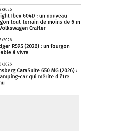
8/2026
ight Ibex 604D : un nouveau
rgon tout-terrain de moins de 6 m
 Volkswagen Crafter
8/2026
ger R595 (2026) : un fourgon
able à vivre
8/2026
nsberg CaraSuite 650 MG (2026) :
amping-car qui mérite d'être
nu