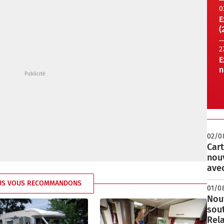
0
E
(
2
E
n
02/0
Cart
nou
avec
US VOUS RECOMMANDONS
01/0
Nouv
sou
Rela