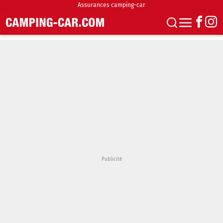
Assurances camping-car
S'abonner
Boutique
Newsletter
Annonces
Podcasts
Vidéos
Actualités
Essais
Accueil & stationnement
Accessoires
Achat & vente
Fourgons & Vans