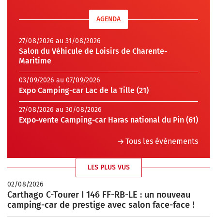
AGENDA
27/08/2026 au 31/08/2026
Salon du Véhicule de Loisirs de Charente-
Maritime
03/09/2026 au 07/09/2026
Expo Camping-car Lac de la Tille (21)
27/08/2026 au 30/08/2026
Expo-vente Camping-car Haras national du Pin (61)
Tous les évènements
LES PLUS VUS
02/08/2026
Carthago C-Tourer I 146 FF-RB-LE : un nouveau
camping-car de prestige avec salon face-face !