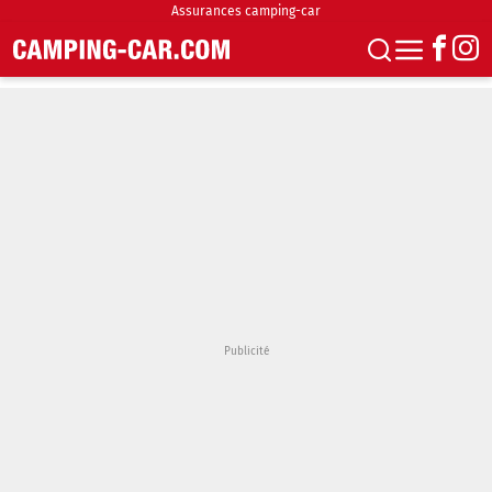
Assurances camping-car
S'abonner
Boutique
Newsletter
Annonces
Podcasts
Vidéos
Actualités
Essais
Accueil & stationnement
Accessoires
Achat & vente
Fourgons & Vans