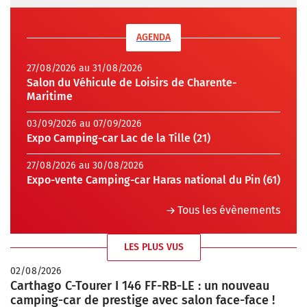
AGENDA
27/08/2026 au 31/08/2026
Salon du Véhicule de Loisirs de Charente-
Maritime
03/09/2026 au 07/09/2026
Expo Camping-car Lac de la Tille (21)
27/08/2026 au 30/08/2026
Expo-vente Camping-car Haras national du Pin (61)
Tous les évènements
LES PLUS VUS
02/08/2026
Carthago C-Tourer I 146 FF-RB-LE : un nouveau
camping-car de prestige avec salon face-face !