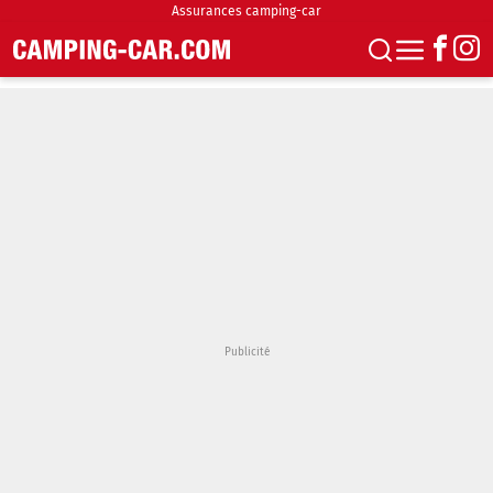
Assurances camping-car
S'abonner
Boutique
Newsletter
Annonces
Podcasts
Vidéos
Actualités
Essais
Accueil & stationnement
Accessoires
Achat & vente
Fourgons & Vans