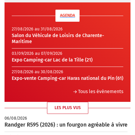
AGENDA
27/08/2026 au 31/08/2026
Salon du Véhicule de Loisirs de Charente-
Maritime
03/09/2026 au 07/09/2026
Expo Camping-car Lac de la Tille (21)
27/08/2026 au 30/08/2026
Expo-vente Camping-car Haras national du Pin (61)
Tous les évènements
LES PLUS VUS
06/08/2026
Randger R595 (2026) : un fourgon agréable à vivre