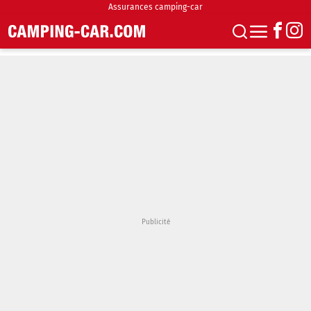
Assurances camping-car
S'abonner
Boutique
Newsletter
Annonces
Podcasts
Vidéos
Actualités
Essais
Accueil & stationnement
Accessoires
Achat & vente
Fourgons & Vans