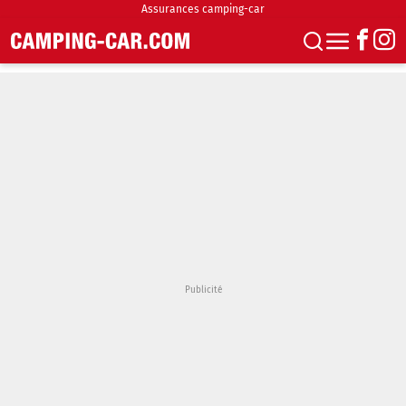
Assurances camping-car
S'abonner
Boutique
Newsletter
Annonces
Podcasts
Vidéos
Actualités
Essais
Accueil & stationnement
Accessoires
Achat & vente
Fourgons & Vans