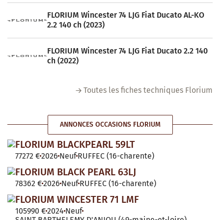
FLORIUM Wincester 74 LJG Fiat Ducato AL-KO
2.2 140 ch (2023)
FLORIUM Wincester 74 LJG Fiat Ducato 2.2 140
ch (2022)
Toutes les fiches techniques Florium
ANNONCES OCCASIONS FLORIUM
FLORIUM BLACKPEARL 59LT
77272 €
2026
Neuf
RUFFEC (16-charente)
FLORIUM BLACK PEARL 63LJ
78362 €
2026
Neuf
RUFFEC (16-charente)
FLORIUM WINCESTER 71 LMF
105990 €
2024
Neuf
SAINT BARTHELEMY D'ANJOU (49-maine-et-loire)