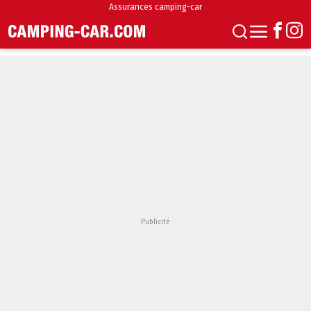
Assurances camping-car
S'abonner
Boutique
Newsletter
Annonces
Podcasts
Vidéos
Actualités
Essais
Accueil & stationnement
Accessoires
Achat & vente
Fourgons & Vans