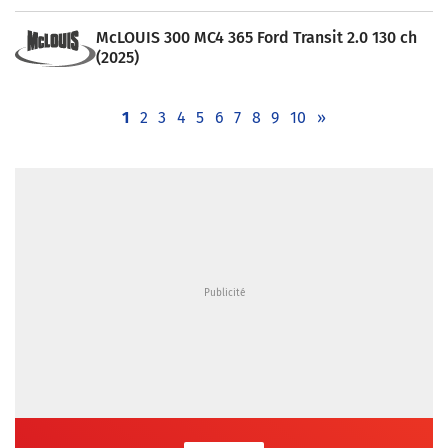
McLOUIS 300 MC4 365 Ford Transit 2.0 130 ch
(2025)
1
2
3
4
5
6
7
8
9
10
»