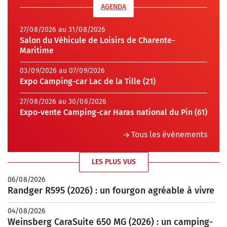
AGENDA
27/08/2026 au 31/08/2026
Salon du Véhicule de Loisirs de Charente-
Maritime
03/09/2026 au 07/09/2026
Expo Camping-car Lac de la Tille (21)
27/08/2026 au 30/08/2026
Expo-vente Camping-car Haras national du Pin (61)
Tous les évènements
LES PLUS VUS
06/08/2026
Randger R595 (2026) : un fourgon agréable à vivre
04/08/2026
Weinsberg CaraSuite 650 MG (2026) : un camping-