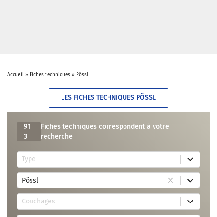
Accueil
»
Fiches techniques
»
Pössl
LES FICHES TECHNIQUES PÖSSL
91
Fiches techniques correspondent à votre
3
recherche
1
Type
r
e
1
s
Pössl
r
u
e
l
6
s
t
Couchages
r
u
a
e
l
v