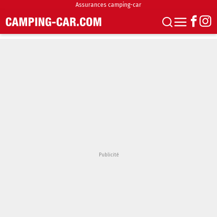
Assurances camping-car
S'abonner
Boutique
Newsletter
Annonces
Podcasts
Vidéos
Actualités
Essais
Accueil & stationnement
Accessoires
Achat & vente
Fourgons & Vans