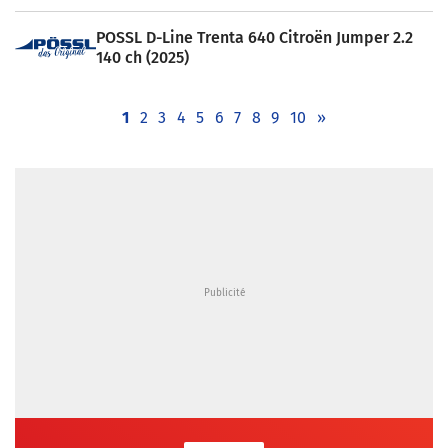
POSSL D-Line Trenta 640 Citroën Jumper 2.2
140 ch (2025)
1
2
3
4
5
6
7
8
9
10
»