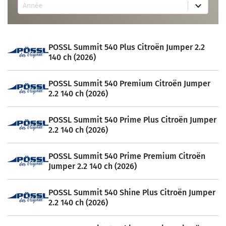
1
s
t
a
Année
7
u
a
i
r
l
v
l
e
t
a
a
s
s
i
b
u
a
l
l
POSSL Summit 540 Plus Citroën Jumper 2.2
l
v
a
e
t
a
b
140 ch (2026)
s
i
l
a
l
e
v
a
POSSL Summit 540 Premium Citroën Jumper
a
b
i
2.2 140 ch (2026)
l
l
e
a
b
POSSL Summit 540 Prime Plus Citroën Jumper
l
2.2 140 ch (2026)
e
POSSL Summit 540 Prime Premium Citroën
Jumper 2.2 140 ch (2026)
POSSL Summit 540 Shine Plus Citroën Jumper
2.2 140 ch (2026)